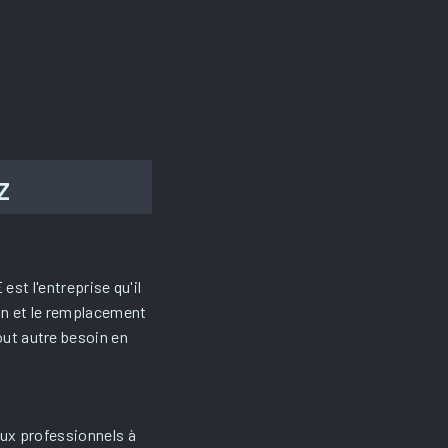
z
st l'entreprise qu'il
on et le remplacement
out autre besoin en
aux professionnels à