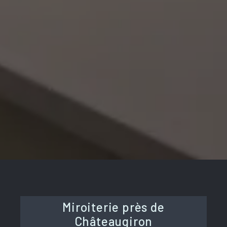
Miroiterie près de
Châteaugiron