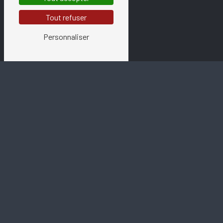
Tout refuser
Personnaliser
E-mail
cymiroiterie@gmail.com
N'hésitez pas à nous
contacter